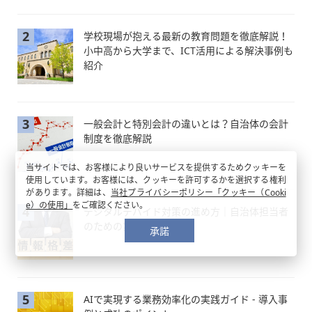
2
学校現場が抱える最新の教育問題を徹底解説！
小中高から大学まで、ICT活用による解決事例も
紹介
3
一般会計と特別会計の違いとは？自治体の会計
制度を徹底解説
当サイトでは、お客様により良いサービスを提供するためクッキーを
使用しています。お客様には、クッキーを許可するかを選択する権利
があります。詳細は、
当社プライバシーポリシー「クッキー（Cooki
e）の使用」
をご確認ください。
4
デジタルデバイド対策の進め方｜自治体担当者
のための実践ガイド
承諾
5
AIで実現する業務効率化の実践ガイド - 導入事