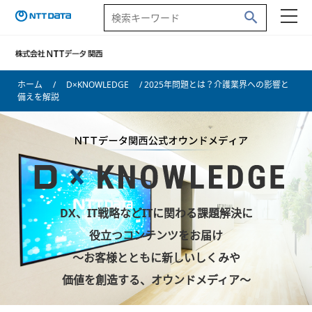
ホーム
/
D×KNOWLEDGE
/ 2025年問題とは？介護業界への影響と
備えを解説
DX、IT戦略などITに関わる課題解決に
役立つコンテンツをお届け
～お客様とともに新しいしくみや
価値を創造する、オウンドメディア～