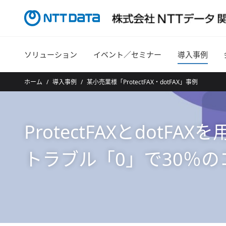
ソリューション
イベント／セミナー
導入事例
ホーム
導入事例
某小売業様「ProtectFAX・dotFAX」事例
ProtectFAXとdotFAX
トラブル「0」で30％