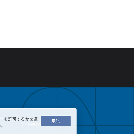
ーを許可するかを選
承諾
D × KNOWLEDGE
い。