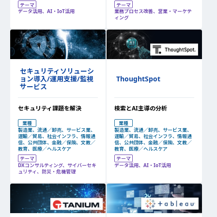
テーマ
テーマ
データ活用、AI・IoT活用
業務プロセス改善、営業・マーケテ
ィング
セキュリティソリューシ
ョン導入/運用支援/監視
ThoughtSpot
サービス
セキュリティ課題を解決
検索とAI主導の分析
業種
業種
製造業、流通／卸売、サービス業、
製造業、流通／卸売、サービス業、
運輸／貿易、社会インフラ、情報通
運輸／貿易、社会インフラ、情報通
信、公共団体、金融／保険、文教／
信、公共団体、金融／保険、文教／
教育、医療／ヘルスケア
教育、医療／ヘルスケア
テーマ
テーマ
DXコンサルティング、サイバーセキ
データ活用、AI・IoT活用
ュリティ、防災・危機管理