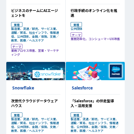
ビジネスのチームにAIエージ
行政手続のオンライン化を推
ェントを
進
業種
業種
製造業、流通／卸売、サービス業、
公共団体
運輸／貿易、社会インフラ、情報通
テーマ
信、公共団体、金融／保険、文教／
業務効率化、コンシューマーUX改善
教育、医療／ヘルスケア
テーマ
業務プロセス改善、営業・マーケテ
ィング
Snowflake
Salesforce
次世代クラウドデータウェア
「Salesforce」の伴走型導
ハウス
入・活用支援
業種
業種
製造業、流通／卸売、サービス業、
製造業、流通／卸売、サービス業、
運輸／貿易、社会インフラ、情報通
運輸／貿易、社会インフラ、情報通
信、公共団体、金融／保険、文教／
信、公共団体、金融／保険、文教／
教育、医療／ヘルスケア
教育、医療／ヘルスケア