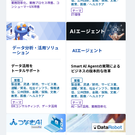
信、公共団体、金融／保険、文教／
業務効率化、業務プロセス改善、コ
教育、医療／ヘルスケア
ンシューマーUX改善
テーマ
IT環境
データ分析・活用ソリュ
AIエージェント
ーション
データ活用を
Smart AI Agentの実現による
トータルサポート
ビジネスの抜本的な改革
業種
業種
製造業、流通／卸売、サービス業、
製造業、流通／卸売、サービス業、
運輸／貿易、社会インフラ、情報通
運輸／貿易、社会インフラ、情報通
信、公共団体、金融／保険、文教／
信、公共団体、金融／保険、文教／
教育、医療／ヘルスケア
教育、医療／ヘルスケア
テーマ
テーマ
DXコンサルティング、データ活用
AI・IoT活用、業務効率化