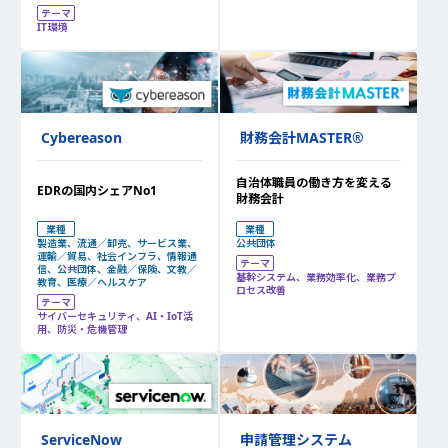
テーマ
IT環境
Cybereason
財務会計MASTER
®
自治体職員の働き方を変える
EDRの国内シェアNo1
財務会計
業種
業種
製造業、流通／卸売、サービス業、
公共団体
運輸／貿易、社会インフラ、情報通
テーマ
信、公共団体、金融／保険、文教／
基幹システム、業務効率化、業務プ
教育、医療／ヘルスケア
ロセス改善
テーマ
サイバーセキュリティ、AI・IoT活
用、防災・危機管理
ServiceNow
申請管理システム