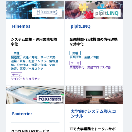
Hinemos
pipitLINQ
システム監視・運用業務を効
金融機関×行政機関の情報連携
率化
を効率化
業種
業種
製造業、流通／卸売、サービス業、
公共団体、金融／保険
運輸／貿易、社会インフラ、情報通
テーマ
信、公共団体、金融／保険、文教／
業務効率化、業務プロセス改善
教育、医療／ヘルスケア
テーマ
サイバーセキュリティ
大学向けシステム導入コ
Faxterrier
ンサル
ITで大学業務をトータルサポ
クラウド型FAXサービス