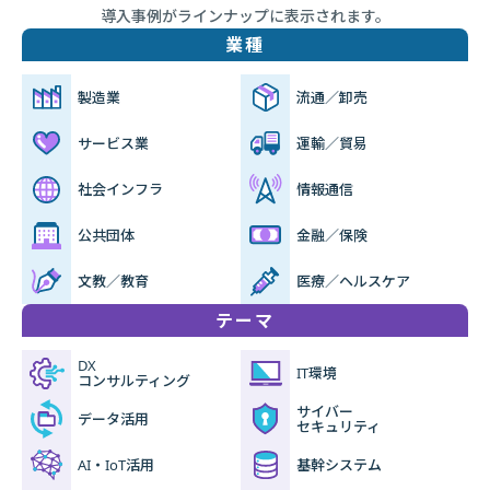
導入事例がラインナップに表示されます。
業種
製造業
流通／卸売
サービス業
運輸／貿易
社会インフラ
情報通信
公共団体
金融／保険
文教／教育
医療／ヘルスケア
テーマ
DX
IT環境
コンサルティング
サイバー
データ活用
セキュリティ
AI・IoT活用
基幹システム