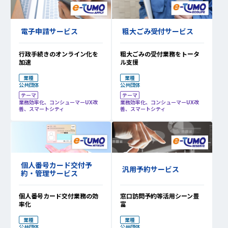
電子申請サービス
粗大ごみ受付サービス
行政手続きのオンライン化を
粗大ごみの受付業務をトータ
加速
ル支援
業種
業種
公共団体
公共団体
テーマ
テーマ
業務効率化、コンシューマーUX改
業務効率化、コンシューマーUX改
善、スマートシティ
善、スマートシティ
個人番号カード交付予
汎用予約サービス
約・管理サービス
個人番号カード交付業務の効
窓口訪問予約等活用シーン豊
率化
富
業種
業種
公共団体
公共団体