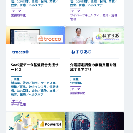
信、公共団体、金融／保険、文教／
信、公共団体、金融／保険、文教／
教育、医療／ヘルスケア
教育、医療／ヘルスケア
テーマ
テーマ
業務効率化
サイバーセキュリティ、防災・危機
管理
trocco
®
ねすりあ
®
SaaS型データ基盤総合支援サ
介護認定調査の業務負担を軽
ービス
減するアプリ
業種
業種
製造業、流通／卸売、サービス業、
公共団体
運輸／貿易、社会インフラ、情報通
テーマ
信、公共団体、金融／保険、文教／
業務効率化
教育、医療／ヘルスケア
テーマ
データ活用