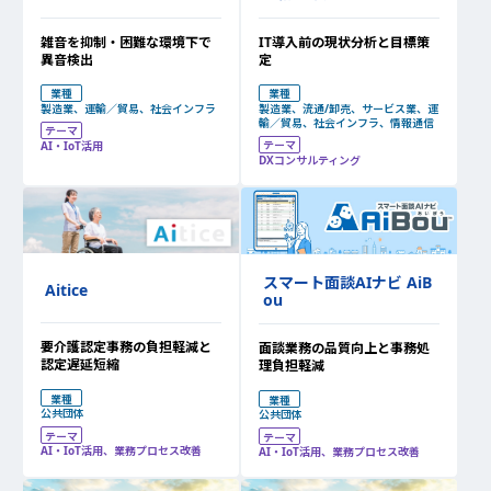
IT導入前の現状分析と目標策
雑音を抑制・困難な環境下で
定
異音検出
業種
業種
製造業、流通/卸売、サービス業、運
製造業、運輸／貿易、社会インフラ
輸／貿易、社会インフラ、情報通信
テーマ
テーマ
AI・IoT活用
DXコンサルティング
スマート面談AIナビ AiB
Aitice
ou
要介護認定事務の負担軽減と
面談業務の品質向上と事務処
認定遅延短縮
理負担軽減
業種
業種
公共団体
公共団体
テーマ
テーマ
AI・IoT活用、業務プロセス改善
AI・IoT活用、業務プロセス改善