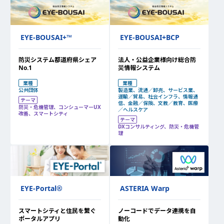
EYE-BOUSAI+™
EYE-BOUSAI+BCP
防災システム都道府県シェア
法人・公益企業様向け総合防
No.1
災情報システム
業種
業種
公共団体
製造業、流通／卸売、サービス業、
運輸／貿易、社会インフラ、情報通
テーマ
信、金融／保険、文教／教育、医療
防災・危機管理、コンシューマーUX
／ヘルスケア
改善、スマートシティ
テーマ
DXコンサルティング、防災・危機管
理
ASTERIA Warp
EYE-Portal
®
ノーコードでデータ連携を自
スマートシティと住民を繋ぐ
動化
ポータルアプリ