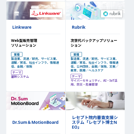
Linkware
Rubrik
Web型販売管理
次世代バックアップソリュー
ソリューション
ション
業種
業種
製造業、流通／卸売、サービス業、
製造業、流通／卸売、サービス業、
運輸／貿易、社会インフラ、情報通
運輸／貿易、社会インフラ、情報通
信、金融／保険
信、公共団体、金融／保険、文教／
教育、医療／ヘルスケア
テーマ
テーマ
基幹システム
サイバーセキュリティ、AI・IoT活
用、防災・危機管理
レセプト院内審査支援シ
ステム「レセプト博士N
Dr.Sum＆MotionBoard
EO」