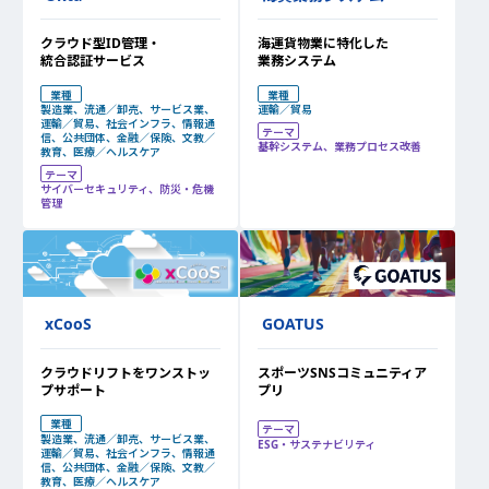
クラウド型ID管理・
海運貨物業に特化した
統合認証サービス
業務システム
業種
業種
製造業、流通／卸売、サービス業、
運輸／貿易
運輸／貿易、社会インフラ、情報通
テーマ
信、公共団体、金融／保険、文教／
基幹システム、業務プロセス改善
教育、医療／ヘルスケア
テーマ
サイバーセキュリティ、防災・危機
管理
GOATUS
xCooS
スポーツSNSコミュニティア
クラウドリフトをワンストッ
プリ
プサポート
業種
テーマ
製造業、流通／卸売、サービス業、
ESG・サステナビリティ
運輸／貿易、社会インフラ、情報通
信、公共団体、金融／保険、文教／
教育、医療／ヘルスケア