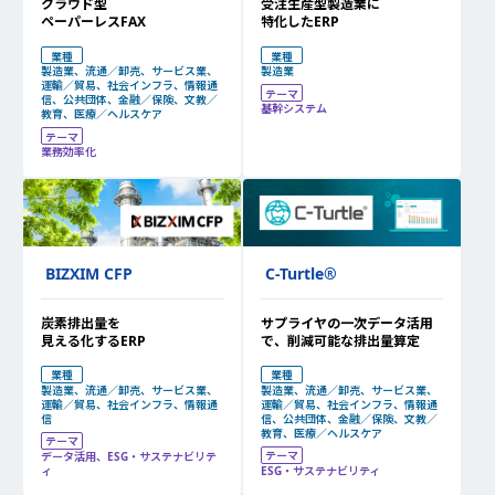
クラウド型
受注生産型製造業に
ペーパーレスFAX
特化したERP
業種
業種
製造業、流通／卸売、サービス業、
製造業
運輸／貿易、社会インフラ、情報通
テーマ
信、公共団体、金融／保険、文教／
基幹システム
教育、医療／ヘルスケア
テーマ
業務効率化
BIZXIM CFP
C-Turtle
®
炭素排出量を
サプライヤの一次データ活用
見える化するERP
で、削減可能な排出量算定
業種
業種
製造業、流通／卸売、サービス業、
製造業、流通／卸売、サービス業、
運輸／貿易、社会インフラ、情報通
運輸／貿易、社会インフラ、情報通
信
信、公共団体、金融／保険、文教／
教育、医療／ヘルスケア
テーマ
テーマ
データ活用、ESG・サステナビリテ
ィ
ESG・サステナビリティ