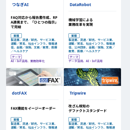
つなぎAI
DataRobot
FAQ対応から報告書作成、RP
機械学習による
A連携まで、「ひとつの指示」
業務改革を実現
で完結
業種
業種
製造業、流通／卸売、サービス業、
製造業、流通／卸売、サービス業、
運輸／貿易、社会インフラ、情報通
運輸／貿易、社会インフラ、情報通
信、金融／保険、文教／教育、医療
信、公共団体、金融／保険、文教／
／ヘルスケア
教育、医療／ヘルスケア
テーマ
テーマ
AI・IoT活用、業務効率化
データ活用、AI・IoT活用
dotFAX
Tripwire
改ざん検知の
FAX機能をイージーオーダー
デファクトスタンダード
業種
業種
製造業、流通／卸売、サービス業、
製造業、流通／卸売、サービス業、
運輸／貿易、社会インフラ、情報通
運輸／貿易、社会インフラ、情報通