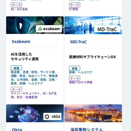
テーマ
テーマ
AI・IoT活用
IT環境
Exabeam
MD-TraC
AIを活用した
医療材料サプライチェーンDX
セキュリティ運用
業種
業種
製造業、流通／卸売、サービス業、
医療／ヘルスケア
運輸／貿易、社会インフラ、情報通
テーマ
信、公共団体、金融／保険、文教／
業務プロセス改善
教育、医療／ヘルスケア
テーマ
サイバーセキュリティ、AI・IoT活
用、防災・危機管理
Okta
海貨業務システム