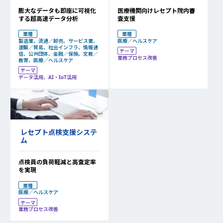
医療機関向けレセプト院内審
膨大なデータも即座に可視化
査支援
する超高速データ分析
業種
業種
医療／ヘルスケア
製造業、流通／卸売、サービス業、
運輸／貿易、社会インフラ、情報通
テーマ
信、公共団体、金融／保険、文教／
業務プロセス改善
教育、医療／ヘルスケア
テーマ
データ活用、AI・IoT活用
レセプト点検支援システ
ム
点検員の負荷軽減と高査定率
を実現
業種
医療／ヘルスケア
テーマ
業務プロセス改善