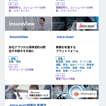
テーマ
テーマ
業務効率化、コンシューマーUX改
業務効率化、コンシューマーUX改
善、スマートシティ
善、スマートシティ
InsureView
intra-mart
自社アプリから保険契約の照
業務を改善する
会や手続きを可能に
プラットフォーム
業種
業種
金融／保険
製造業、流通／卸売、サービス業、
運輸／貿易、社会インフラ、情報通
テーマ
信、公共団体、金融／保険、文教／
コンシューマーUX改善
教育、医療／ヘルスケア
テーマ
業務プロセス改善
intra-mart内製化支援サ