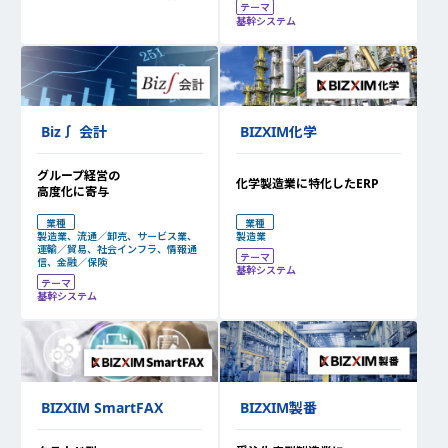
テーマ
基幹システム
BIZXIM化学
Biz∫ 会計
グループ経営の
化学製造業に特化したERP
高度化に寄与
業種
業種
製造業
製造業、流通／卸売、サービス業、
運輸／貿易、社会インフラ、情報通
テーマ
信、金融／保険
基幹システム
テーマ
基幹システム
BIZXIM SmartFAX
BIZXIM製番