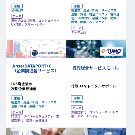
業種
業種
製造業、流通／卸売、サービス業、
公共団体
運輸／貿易、社会インフラ、情報通
テーマ
信、公共団体、金融／保険、文教／
業務プロセス改善、コンシューマー
教育、医療／ヘルスケア
UX改善、スマートシティ
テーマ
データ活用
AnserDATAPORT+C
行政総合サービスモール
（企業間通信サービス）
INS廃止後の
行政DXをトータルサポート
次期企業間通信
業種
業種
公共団体
製造業、流通／卸売、サービス業、
運輸／貿易、金融／保険
テーマ
業務効率化、コンシューマーUX改
テーマ
善、スマートシティ
IT環境、サイバーセキュリティ、業
務効率化、防災・危機管理