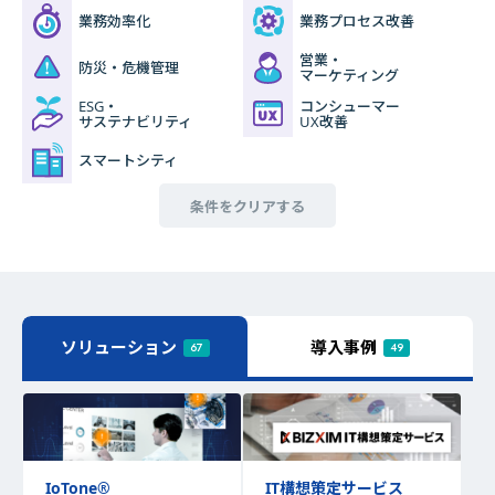
業務効率化
業務プロセス改善
営業・
防災・危機管理
マーケティング
ESG・
コンシューマー
サステナビリティ
UX改善
スマートシティ
条件をクリアする
ソリューション
導入事例
67
49
IT構想策定サービス
IoTone
®