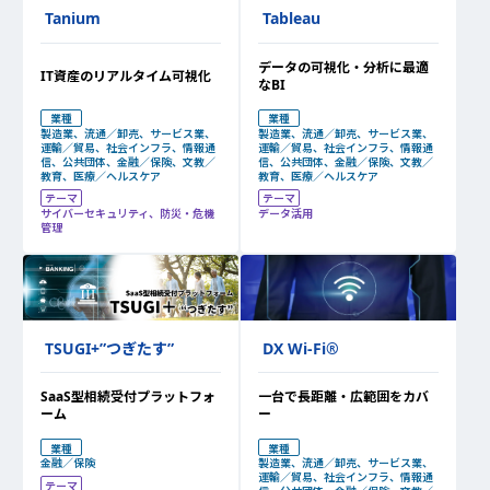
Tanium
Tableau
データの可視化・分析に最適
IT資産のリアルタイム可視化
なBI
業種
業種
製造業、流通／卸売、サービス業、
製造業、流通／卸売、サービス業、
運輸／貿易、社会インフラ、情報通
運輸／貿易、社会インフラ、情報通
信、公共団体、金融／保険、文教／
信、公共団体、金融／保険、文教／
教育、医療／ヘルスケア
教育、医療／ヘルスケア
テーマ
テーマ
サイバーセキュリティ、防災・危機
データ活用
管理
DX Wi-Fi
®
TSUGI+”つぎたす”
一台で長距離・広範囲をカバ
SaaS型相続受付プラットフォ
ー
ーム
業種
業種
製造業、流通／卸売、サービス業、
金融／保険
運輸／貿易、社会インフラ、情報通
テーマ