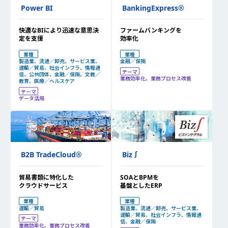
Power BI
BankingExpress
®
快適なBIにより迅速な意思決
ファームバンキングを
定を支援
効率化
業種
業種
製造業、流通／卸売、サービス業、
金融／保険
運輸／貿易、社会インフラ、情報通
テーマ
信、公共団体、金融／保険、文教／
業務効率化、業務プロセス改善
教育、医療／ヘルスケア
テーマ
データ活用
B2B TradeCloud
®
Biz∫
貿易書類に特化した
SOAとBPMを
クラウドサービス
基盤としたERP
業種
業種
運輸／貿易
製造業、流通／卸売、サービス業、
運輸／貿易、社会インフラ、情報通
テーマ
信、金融／保険
業務効率化、業務プロセス改善