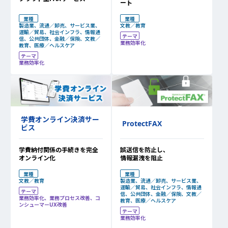
ート
業種
業種
製造業、流通／卸売、サービス業、
文教／教育
運輸／貿易、社会インフラ、情報通
テーマ
信、公共団体、金融／保険、文教／
業務効率化
教育、医療／ヘルスケア
テーマ
業務効率化
学費オンライン決済サー
ProtectFAX
ビス
誤送信を防止し、
学費納付関係の手続きを完全
情報漏洩を阻止
オンライン化
業種
業種
製造業、流通／卸売、サービス業、
文教／教育
運輸／貿易、社会インフラ、情報通
テーマ
信、公共団体、金融／保険、文教／
業務効率化、業務プロセス改善、コ
教育、医療／ヘルスケア
ンシューマーUX改善
テーマ
業務効率化