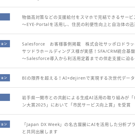
物価高対策などの支援給付をスマホで完結できるサービ
～EYE-Portalを活用し、住民の利便性向上と自治体の
Salesforce お客様事例掲載 株式会社サッポロドラ
ション
サツドラホールディングス様が実感！SFA/CRM統合基
～Salesforce導入から利活用定着までの伴走支援に迫
BIの限界を超える！AI×dejirenで実現する次世代デ
ション
岩手県一関市との共創による生成AI活用の取り組みが
ン大賞2025」において「市民サービス向上賞」を受賞
「Japan DX Week」の名古屋展にAIを活用した分析プ
ション
と共同出展します