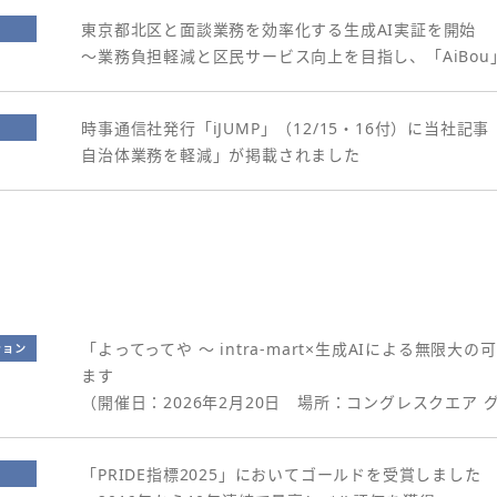
東京都北区と面談業務を効率化する生成AI実証を開始
～業務負担軽減と区民サービス向上を目指し、「AiBou
時事通信社発行「iJUMP」（12/15・16付）に当社記
自治体業務を軽減」が掲載されました
「よってってや ～ intra-mart×生成AIによる無限
ション
ます
（開催日：2026年2月20日 場所：コングレスクエア
「PRIDE指標2025」においてゴールドを受賞しました