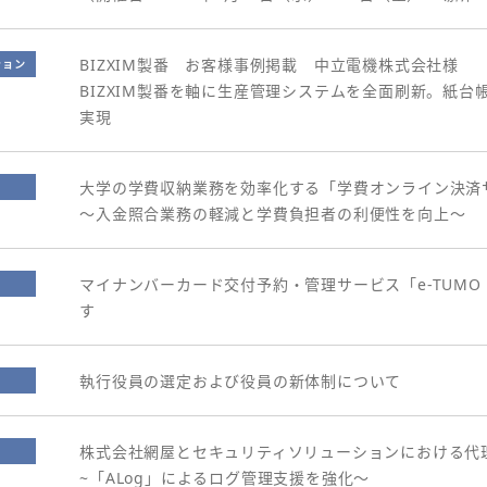
BIZXIM製番 お客様事例掲載 中立電機株式会社様
ション
BIZXIM製番を軸に生産管理システムを全面刷新。紙
実現
大学の学費収納業務を効率化する「学費オンライン決済
～入金照合業務の軽減と学費負担者の利便性を向上～
マイナンバーカード交付予約・管理サービス「e-TUMO
す
執行役員の選定および役員の新体制について
株式会社網屋とセキュリティソリューションにおける代
~「ALog」によるログ管理支援を強化～