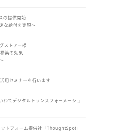
スの提供開始
迅速な給付を実現～
ッグストアー様
盤構築の効果
る～
ータ活用セミナーを行います
「いわてデジタルトランスフォーメーショ
ラットフォーム提供社「ThoughtSpot」