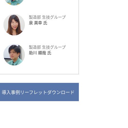
製造部 生技グループ
泉 美幸 氏
製造部 生技グループ
助川 順哉 氏
導入事例リーフレットダウンロード