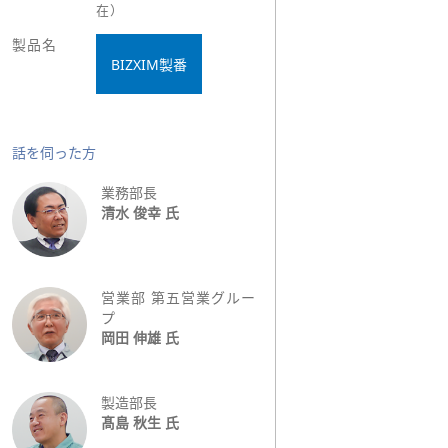
在）
製品名
BIZXIM製番
話を伺った方
業務部長
清水 俊幸 氏
営業部 第五営業グルー
プ
岡田 伸雄 氏
製造部長
髙島 秋生 氏