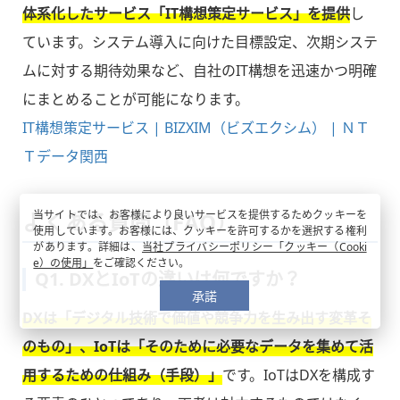
体系化したサービス「IT構想策定サービス」を提供
し
ています。システム導入に向けた目標設定、次期システ
ムに対する期待効果など、自社のIT構想を迅速かつ明確
にまとめることが可能になります。
IT構想策定サービス | BIZXIM（ビズエクシム） | ＮＴ
Ｔデータ関西
当サイトでは、お客様により良いサービスを提供するためクッキーを
よくある質問（FAQ）
使用しています。お客様には、クッキーを許可するかを選択する権利
があります。詳細は、
当社プライバシーポリシー「クッキー（Cooki
e）の使用」
をご確認ください。
Q1. DXとIoTの違いは何ですか？
承諾
DXは「デジタル技術で価値や競争力を生み出す変革そ
のもの」、IoTは「そのために必要なデータを集めて活
用するための仕組み（手段）」
です。IoTはDXを構成す