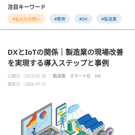
注目キーワード
#私たちの想い
#教育
#DX
#製造業
DXとIoTの関係｜製造業の現場改善
を実現する導入ステップと事例
公開日：2023.02.28
｜
製造業
スマート化
DX
更新日：2026.07.31