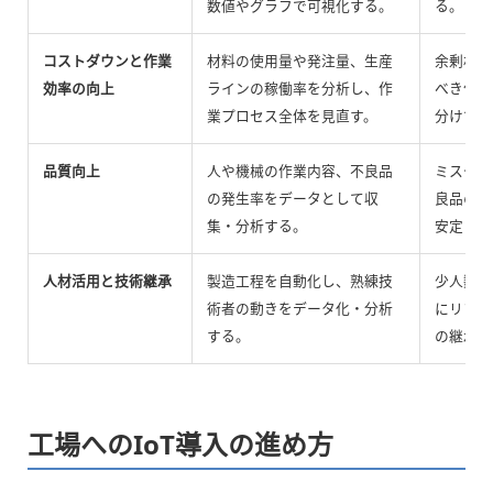
数値やグラフで可視化する。
る。
コストダウンと作業
材料の使用量や発注量、生産
余剰材料
効率の向上
ラインの稼働率を分析し、作
べき作業
業プロセス全体を見直す。
分けて効
品質向上
人や機械の作業内容、不良品
ミスやト
の発生率をデータとして収
良品の発
集・分析する。
安定させ
人材活用と技術継承
製造工程を自動化し、熟練技
少人数で
術者の動きをデータ化・分析
にリソー
する。
の継承や
工場へのIoT導入の進め方