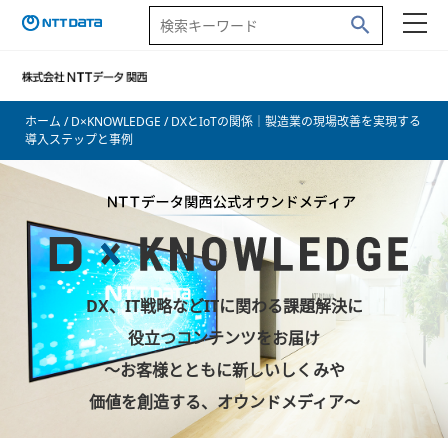
ホーム
/
D×KNOWLEDGE
/ DXとIoTの関係｜製造業の現場改善を実現する
導入ステップと事例
DX、IT戦略などITに関わる課題解決に
役立つコンテンツをお届け
～お客様とともに新しいしくみや
価値を創造する、オウンドメディア～