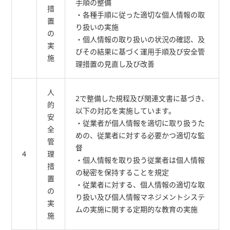
手順の整備
措
・各種手順に従った適切な個人情報の取
置
り扱いの実施
の
・個人情報の取り扱いの状況の確認、及
実
びその結果に基づく運用手順及び安全管
施
理措置の見直し及び改善
人
2で整備した規程及び関連文書に基づき、
的
以下の対応を実施しています。
安
・従業者が個人情報を適切に取り扱うた
全
めの、従業者に対する必要かつ適切な監
管
督
4
理
・個人情報を取り扱う従業者は個人情報
措
の秘密を保持することを規定
置
・従業者に対する、個人情報の適切な取
の
り扱い及び個人情報マネジメントシステ
実
ムの実施に関する定期的な教育の実施
施