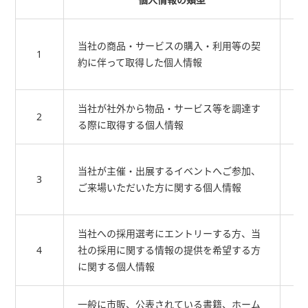
そ
当社の商品・サービスの購入・利用等の契
1
商
約に伴って取得した個人情報
に
当社が社外から物品・サービス等を調達す
そ
2
る際に取得する個人情報
す
そ
当社が主催・出展するイベントへご参加、
3
ト
ご来場いただいた方に関する個人情報
す
当社への採用選考にエントリーする方、当
ご
4
社の採用に関する情報の提供を希望する方
る
に関する個人情報
一般に市販、公表されている書籍、ホーム
当