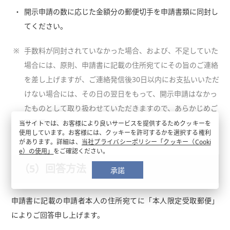
開示申請の数に応じた金額分の郵便切手を申請書類に同封し
てください。
※
手数料が同封されていなかった場合、および、不足していた
場合には、原則、申請書に記載の住所宛てにその旨のご連絡
を差し上げますが、ご連絡発信後30日以内にお支払いいただ
けない場合には、その日の翌日をもって、開示申請はなかっ
たものとして取り扱わせていただきますので、あらかじめご
了承願います。
当サイトでは、お客様により良いサービスを提供するためクッキーを
使用しています。お客様には、クッキーを許可するかを選択する権利
があります。詳細は、
当社プライバシーポリシー「クッキー（Cooki
e）の使用」
をご確認ください。
（5）回答方法
承諾
申請書に記載の申請者本人の住所宛てに「本人限定受取郵便」
によりご回答申し上げます。