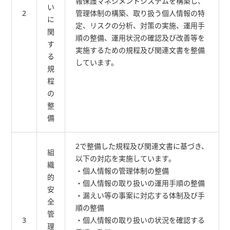
報保護マネジメントシステムを構築し、
い
2
管理体制の構築、取り扱う個人情報の特
に
定、リスクの分析、対策の実施、運用手
関
順の整備、運用状況の確認及び改善等を
す
実施するための規程及び関連文書を整備
る
しています。
規
程
の
整
備
2で整備した規程及び関連文書に基づき、
組
以下の対応を実施しています。
織
・個人情報の管理体制の整備
的
・個人情報の取り扱いの運用手順の整備
安
・漏えい等の事案に対応する体制及び手
全
順の整備
管
3
・個人情報の取り扱いの状況を確認する
理