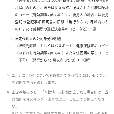
（親権者の場合には本人の戸籍抄本の原紙〔発行から3ヶ
月以内のもの〕、または扶養家族が記載された健康保険証
のコピー〔有効期限内のもの〕）、後見人の場合には後見
登記の登記事項証明書の原紙〔発行から3ヶ月以内のも
の〕または裁判所の選任決定書のコピーなど） 1通
4.
法定代理人の公的身分証明書
（運転免許証、もしくはパスポート、健康保険証のコピー
〔いずれも有効期限内のもの〕または住民票の写し（コピ
※
ー不可）〔発行から3ヶ月以内のもの〕） 1通
※
2.、3.により4.についても確認ができる場合には、4.につい
て省略できるものとします。
※
上記書類のうち、「本籍地」の情報が含まれる場合には、当
該箇所をマスキング（塗りつぶし）した上でご提出くださ
い。
3.について本人の戸籍抄本を提出される場合は、以下の必要