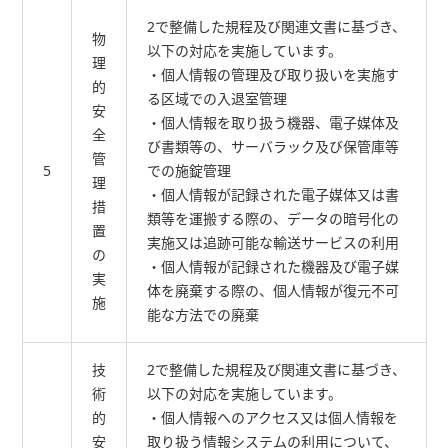
2で整備した規程及び関連文書に基づき、
物
以下の対応を実施しています。
理
・個人情報の管理及び取り扱いを実施す
的
る区域での入退室管理
安
・個人情報を取り扱う機器、電子媒体及
全
び書類等の、サーバラック及び保管庫等
管
5
での施錠管理
理
・個人情報が記録された電子媒体又は書
措
類等を運搬する際の、データの暗号化の
置
実施又は追跡可能な輸送サービスの利用
の
・個人情報が記録された機器及び電子媒
実
体を廃棄する際の、個人情報が復元不可
施
能な方法での廃棄
技
2で整備した規程及び関連文書に基づき、
術
以下の対応を実施しています。
的
・個人情報へのアクセス又は個人情報を
安
取り扱う情報システムの利用について、