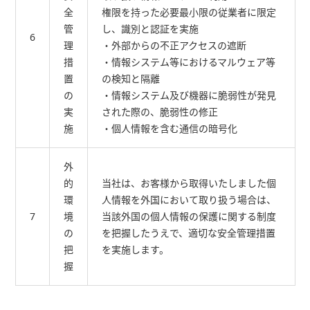
全
権限を持った必要最小限の従業者に限定
管
し、識別と認証を実施
6
理
・外部からの不正アクセスの遮断
措
・情報システム等におけるマルウェア等
置
の検知と隔離
の
・情報システム及び機器に脆弱性が発見
実
された際の、脆弱性の修正
施
・個人情報を含む通信の暗号化
外
的
当社は、お客様から取得いたしました個
環
人情報を外国において取り扱う場合は、
7
境
当該外国の個人情報の保護に関する制度
の
を把握したうえで、適切な安全管理措置
把
を実施します。
握