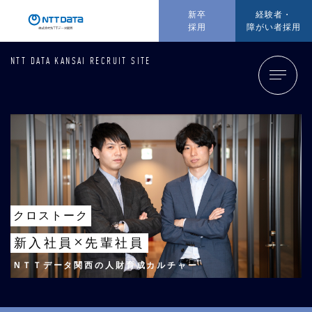
新卒
経験者・
採用
障がい者採用
NTT DATA KANSAI RECRUIT SITE
クロストーク
×
新入社員
先輩社員
NＴＴデータ関西の人財育成カルチャー