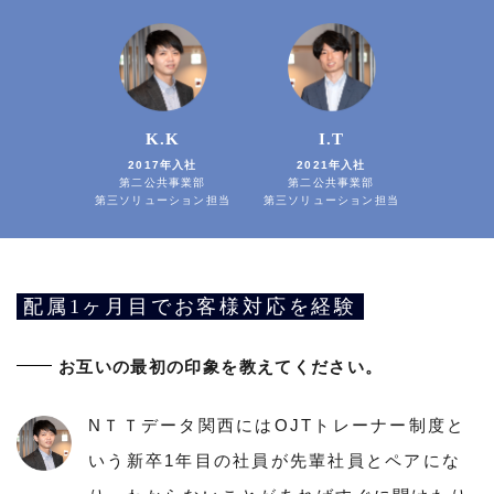
K.K
I.T
2017年入社
2021年入社
第二公共事業部
第二公共事業部
第三ソリューション担当
第三ソリューション担当
配属1ヶ月目でお客様対応を経験
お互いの最初の印象を教えてください。
NＴＴデータ関西にはOJTトレーナー制度と
いう新卒1年目の社員が先輩社員とペアにな