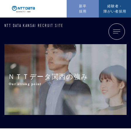
新卒
経験者・
採用
障がい者採用
NTT DATA KANSAI RECRUIT SITE
ＮＴＴデータ
関西の強み
Our strong point