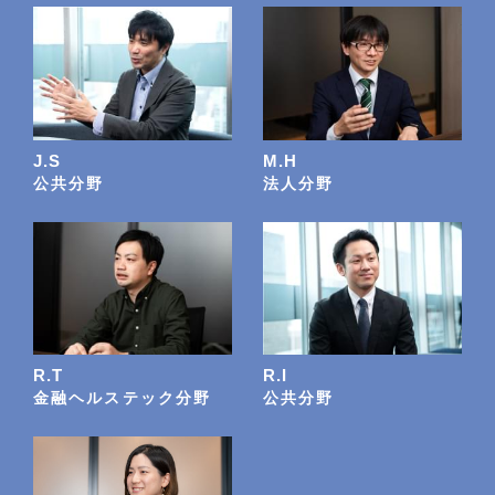
J.S
M.H
公共分野
法人分野
R.T
R.I
金融ヘルステック分野
公共分野