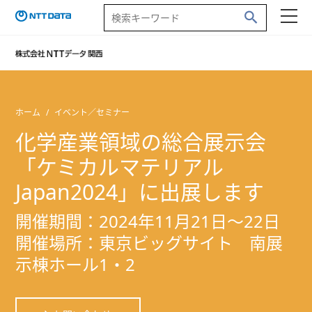
ホーム
イベント／セミナー
化学産業領域の総合展示会
「ケミカルマテリアル
Japan2024」に出展します
開催期間：2024年11月21日～22日
開催場所：東京ビッグサイト 南展
示棟ホール1・2