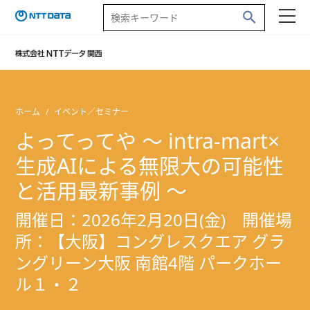
ホーム
イベント／セミナー
よってってや ～ intra-mart×
生成AIによる無限大の可能性
と活用最新事例 ～
開催日：2026年2月20日(金) 開催場
所：【大阪】コングレスクエア グラ
ングリーン大阪 南館4階 パークホー
ル１・２