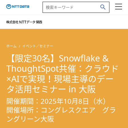
ホーム
イベント／セミナー
【限定30名】Snowflake &
ThoughtSpot共催：クラウド
×AIで実現！現場主導のデー
タ活用セミナー in 大阪
開催期間：2025年10月8日（水）
開催場所：コングレスクエア グラ
ングリーン大阪