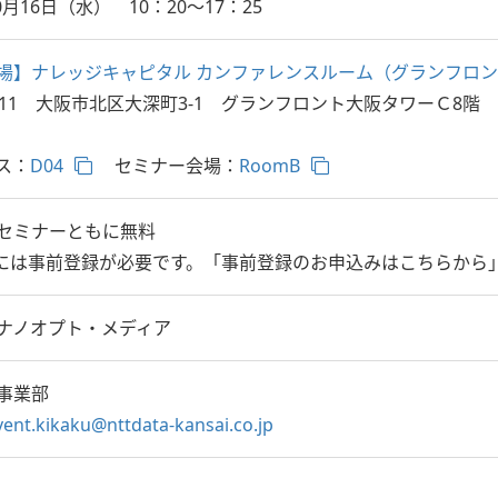
10月16日（水） 10：20～17：25
場】ナレッジキャピタル カンファレンスルーム（グランフロント大
0011 大阪市北区大深町3-1 グランフロント大阪タワーＣ8階
ス：
D04
セミナー会場：
RoomB
セミナーともに無料
には事前登録が必要です。「事前登録のお申込みはこちらから
ナノオプト・メディア
事業部
vent.kikaku@nttdata-kansai.co.jp