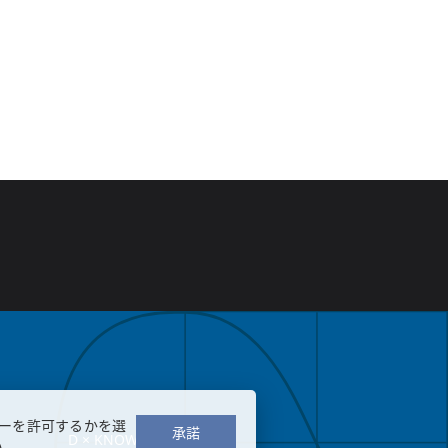
ーを許可するかを選
承諾
D × KNOWLEDGE
い。