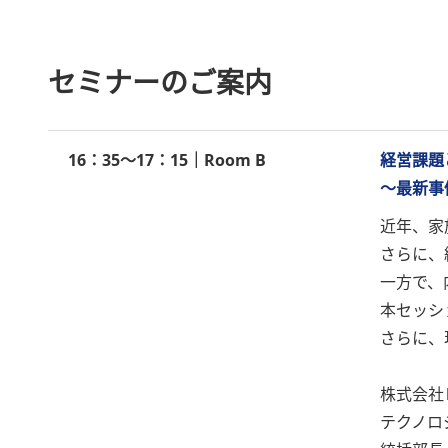
セミナーのご案内
16：35～17：15｜Room B
経営課題
～最新事
近年、家
さらに、
一方で、
本セッシ
さらに、
株式会社
テクノロ