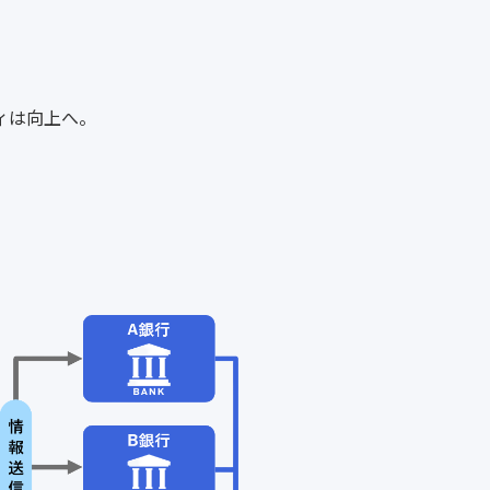
。
ィは向上へ。