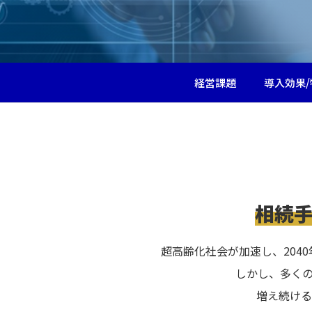
経営課題
導入効果/
相続
超高齢化社会が加速し、204
しかし、多く
増え続ける