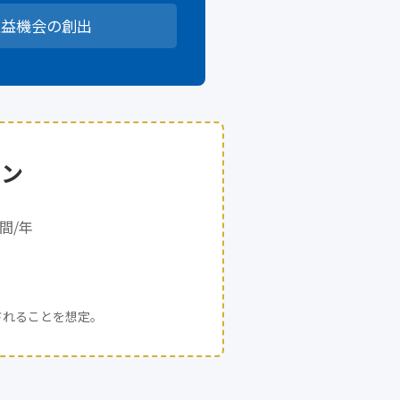
収益機会の創出
ョン
間/年
されることを想定。