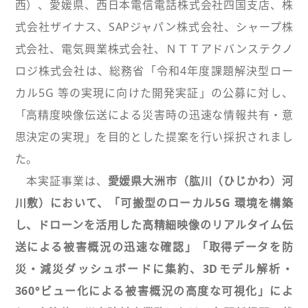
西）、愛媛県、西日本電信電話株式会社四国支店、株
式会社ザイナス、SAPジャパン株式会社、シャープ株
式会社、電気興業株式会社、ＮＴＴアドバンステクノ
ロジ株式会社は、総務省「令和4年度課題解決型ロー
カル5G 等の実現に向けた開発実証」の公募に対し、
「高精度映像伝送による災害時の迅速な情報共有・意
思決定の実現」を目的とした提案を行い採択されまし
た。
本実証事業は、
愛媛県大洲市（肱川（ひじかわ）河
川敷）において、「可搬型のローカル5G 環境を構築
し、ドローンを活用した高精細映像のリアルタイム伝
送による被害概況の迅速な確認」「取得データを防
災・減災ダッシュボードに集約、3Dモデル解析・
360°ビュー化による被害概況の高度な可視化」によ