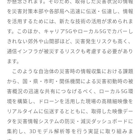
が懸念されます。そのため、取得した災害状況の情報
を災害対策本部や各部局へ迅速に伝送・伝達し、情報
を活用するためには、新たな技術の活用が求められま
す。このほか、キャリア5Gやローカル5Gでカバーし
きれない郊外や山間部ほど、災害発生リスクも高く、
通信インフラが被災するリスクも考慮する必要があり
ます。
このような自治体の災害時の情報収集における課題
から、国・県・市町・関係機関による災害初動時の被
害概況の迅速な共有につなげるべく、ローカル5G環
境を構築し、ドローンを活用した現場の高精細映像を
リアルタイムに伝送するとともに、取得した映像デー
タを災害情報システムの防災・減災ダッシュボードに
集約し、3Dモデル解析等を行う実証に取り組みま