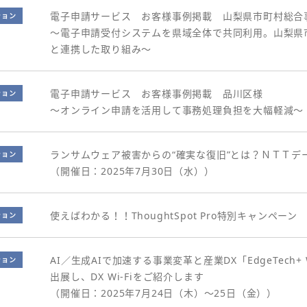
電子申請サービス お客様事例掲載 山梨県市町村総合
ション
～電子申請受付システムを県域全体で共同利用。山梨県
と連携した取り組み～
電子申請サービス お客様事例掲載 品川区様
ション
～オンライン申請を活用して事務処理負担を大幅軽減～
ランサムウェア被害からの“確実な復旧”とは？ＮＴＴデ
ション
（開催日：2025年7月30日（水））
使えばわかる！！ThoughtSpot Pro特別キャンペーン
ション
AI／生成AIで加速する事業変革と産業DX「EdgeTech+
ション
出展し、DX Wi-Fiをご紹介します
（開催日：2025年7月24日（木）～25日（金））