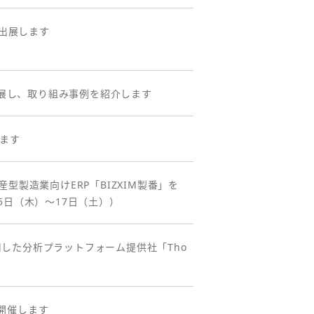
に出展します
orceを出展し、取り組み事例を紹介します
します
産型製造業向けERP「BIZXIM製番」を
15日（木）～17日（土））
Iを活用した分析プラットフォーム提供社「Tho
」を開催します