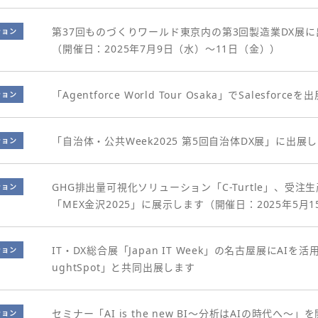
第37回ものづくりワールド東京内の第3回製造業DX展
ション
（開催日：2025年7月9日（水）～11日（金））
「Agentforce World Tour Osaka」でSalesf
ション
「自治体・公共Week2025 第5回自治体DX展」に出展
ション
GHG排出量可視化ソリューション「C-Turtle」、受注生
ション
「MEX金沢2025」に展示します（開催日：2025年5月
IT・DX総合展「Japan IT Week」の名古屋展にA
ション
ughtSpot」と共同出展します
セミナー「AI is the new BI～分析はAIの時代へ～
ション