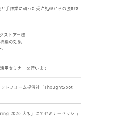
台帳と手作業に頼った受注処理からの脱却を
ッグストアー様
盤構築の効果
る～
ータ活用セミナーを行います
ラットフォーム提供社「ThoughtSpot」
pring 2026 大阪」にてセミナーセッショ