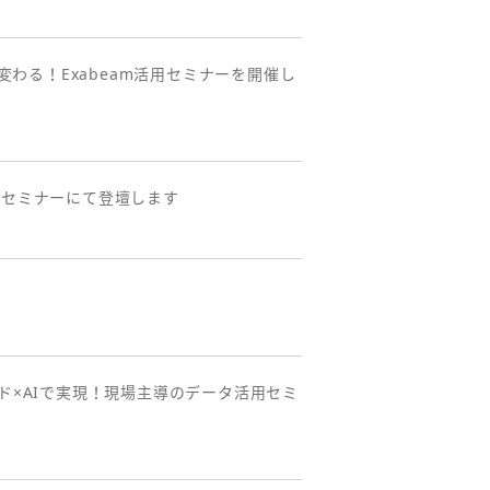
変わる！Exabeam活用セミナーを開催し
」のセミナーにて登壇します
：クラウド×AIで実現！現場主導のデータ活用セミ