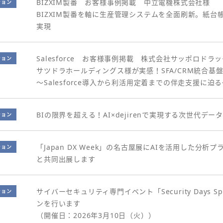
BIZXIM製番 お客様事例掲載 中立電機株式会社様
ション
BIZXIM製番を軸に生産管理システムを全面刷新。紙
実現
Salesforce お客様事例掲載 株式会社サッポロドラ
ション
サツドラホールディングス様が実感！SFA/CRM統合基
～Salesforce導入から利活用定着までの伴走支援に迫
BIの限界を超える！AI×dejirenで実現する次世代デ
ション
「Japan DX Week」の名古屋展にAIを活用した分析プ
ション
と共同出展します
サイバーセキュリティ専門イベント「Security Days S
ション
ンを行います
（開催日：2026年3月10日（火））