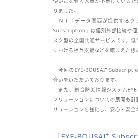
使いこなせる人員が不足しているた
りました。
ＮＴＴデータ関西が提供するクラウ
Subscription」は個別外部
スク型の全国共通サービスです。低
における相互支援などを踏まえた標
+
今回のEYE-BOUSAI
Subscri
合いをいただいております。
また、総合防災情報システムEYE-B
ソリューションについての展開も計画し
リューションを強化し、安心・安全
+
「EYE-BOUSAI
Subs