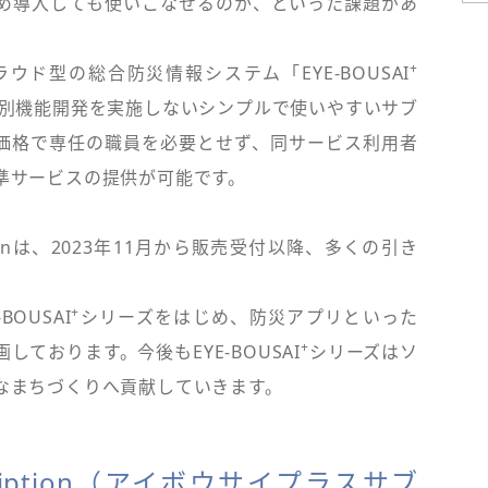
め導入しても使いこなせるのか、といった課題があ
+
ド型の総合防災情報システム「EYE-BOUSAI
接続や個別機能開発を実施しないシンプルで使いやすいサブ
価格で専任の職員を必要とせず、同サービス利用者
準サービスの提供が可能です。
ptionは、2023年11月から販売受付以降、多くの引き
+
OUSAI
シリーズをはじめ、防災アプリといった
+
ております。今後もEYE-BOUSAI
シリーズはソ
なまちづくりへ貢献していきます。
cription（アイボウサイプラスサブ