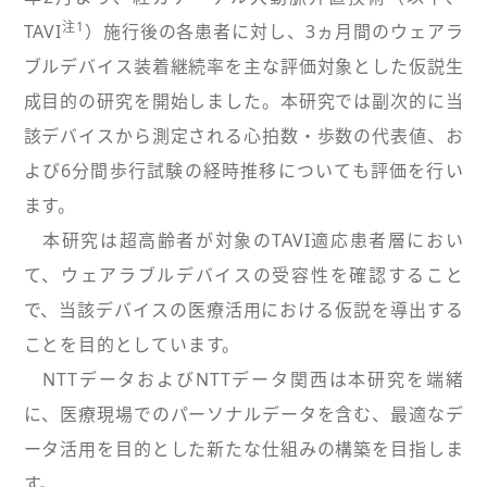
注1
TAVI
）施行後の各患者に対し、3ヵ月間のウェアラ
ブルデバイス装着継続率を主な評価対象とした仮説生
成目的の研究を開始しました。本研究では副次的に当
該デバイスから測定される心拍数・歩数の代表値、お
よび6分間歩行試験の経時推移についても評価を行い
ます。
本研究は超高齢者が対象のTAVI適応患者層におい
て、ウェアラブルデバイスの受容性を確認すること
で、当該デバイスの医療活用における仮説を導出する
ことを目的としています。
NTTデータおよびNTTデータ関西は本研究を端緒
に、医療現場でのパーソナルデータを含む、最適なデ
ータ活用を目的とした新たな仕組みの構築を目指しま
す。