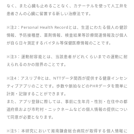
なく、また心臓も止めることなく、カテーテルを使って人工弁を
患者さんの心臓に留置する新しい治療法です。
※注2：Personal Health Recordとは、生涯にわたる個人の健診
情報、予防接種歴、薬剤情報、検査結果等診療関連情報及び個人
が自ら日々測定するバイタル等保健医療情報のことです。
※注3：運動耐容能とは、当該患者がどれくらいまでの運動に耐
えられるのかの限界のことです。
※注4：アスリブ®とは、NTTデータ関西が提供する健康インセン
ティブアプリのことです。歩数や脈拍などのPHRデータを簡単に
計測・記録することができます。
また、アプリ登録に際しては、事前に生年月・性別・在住中の都
道府県および市町村・ニックネームなどの個人情報の提供につい
て同意が必要となります。
※注5：本研究において湘南鎌倉総合病院が取得する個人情報に