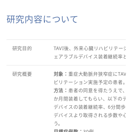
研究内容について
研究目的
TAVI後、外来心臓リハビリテーシ
ェアラブルデバイス装着継続率と
研究概要
対象：
重症大動脈弁狭窄症にTAV
ビリテーション実施予定の患者。
方法：
患者の同意を得たうえで、腕
か月間装着してもらい、以下のデ
デバイスの装着継続率、6分間歩行
デバイスより取得される歩数や心
う。
目標症例数：
30例