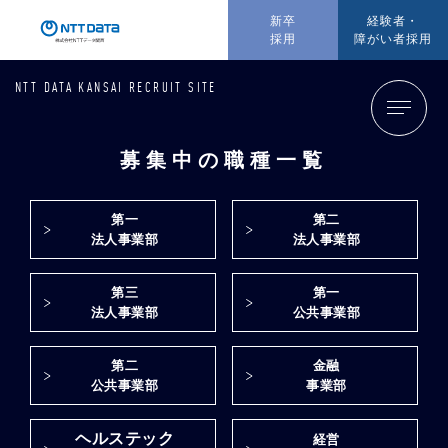
新卒
経験者・
採用
障がい者採用
NTT DATA KANSAI RECRUIT SITE
募集中の職種一覧
第一
第二
法人事業部
法人事業部
第三
第一
法人事業部
公共事業部
第二
金融
公共事業部
事業部
ヘルステック
経営