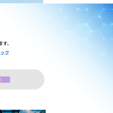
ます。
リック
他