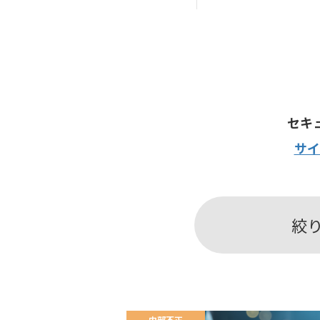
セキ
サイ
絞
内部不正