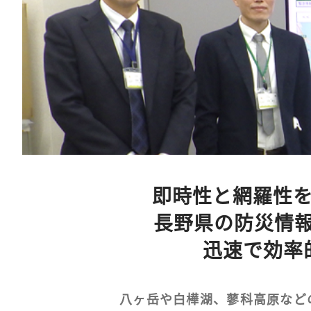
即時性と網羅性
長野県の防災情
迅速で効率
八ヶ岳や白樺湖、蓼科高原など