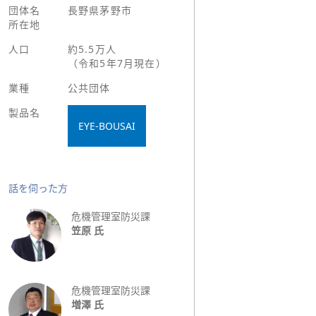
団体名
長野県茅野市
所在地
人口
約5.5万人
（令和5年7月現在）
業種
公共団体
製品名
EYE-BOUSAI
話を伺った方
危機管理室防災課
笠原 氏
危機管理室防災課
増澤 氏