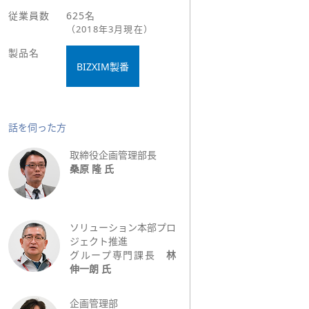
従業員数
625名
（2018年3月現在）
製品名
BIZXIM製番
話を伺った方
取締役企画管理部長
桑原 隆 氏
ソリューション本部プロ
ジェクト推進
グループ専門課長
林
伸一朗 氏
企画管理部