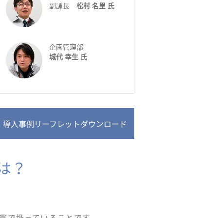
副課長
松村 名里 氏
企画管理部
城代 幸生 氏
導入事例リーフレットダウンロード
は？