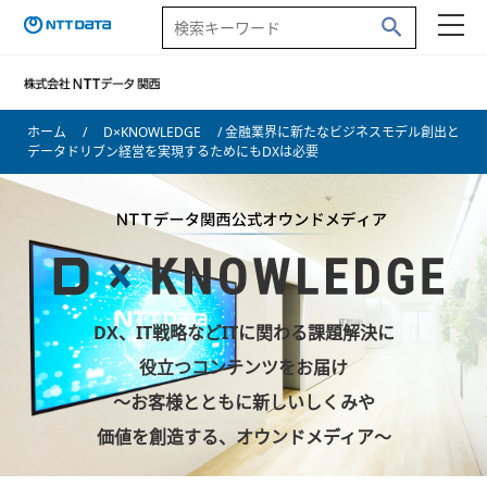
ホーム
/
D×KNOWLEDGE
/ 金融業界に新たなビジネスモデル創出と
データドリブン経営を実現するためにもDXは必要
DX、IT戦略などITに関わる課題解決に
役立つコンテンツをお届け
～お客様とともに新しいしくみや
価値を創造する、オウンドメディア～