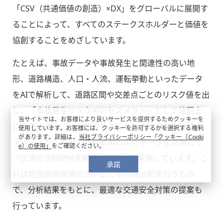
「CSV（共通価値の創造）×DX」をグローバルに展開す
ることによって、すべてのステークスホルダーと価値を
協創することをめざしています。
たとえば、事故データや事故発生と関連性の高い地
形、道路構造、人口・人流、運転挙動といったデータ
をAIで解析して、道路区間や交差点ごとのリスク値を出
し、「事故発生リスクAIアセスメント」として地図上
当サイトでは、お客様により良いサービスを提供するためクッキーを
に可視化することを実行しました。また自動車保険の
使用しています。お客様には、クッキーを許可するかを選択する権利
があります。詳細は、
当社プライバシーポリシー「クッキー（Cooki
デバイスから取得した自動車の走行データを活用して
e）の使用」
をご確認ください。
「交通安全EBPM支援サービス」を実施しています。こ
承諾
れは危険箇所候補の洗い出しや詳細分析を行うもの
で、分析結果をもとに、最適な交通安全対策の提案も
行っています。