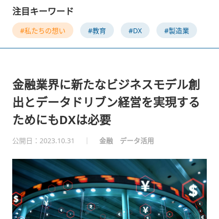
注目キーワード
#私たちの想い
#教育
#DX
#製造業
金融業界に新たなビジネスモデル創
出とデータドリブン経営を実現する
ためにもDXは必要
公開日：2023.10.31
｜
金融
データ活用