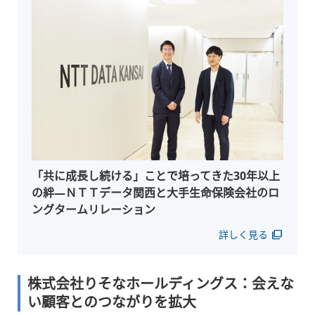
「共に成長し続ける」ことで培ってきた30年以上
の絆―ＮＴＴデータ関西と大手生命保険会社のロ
ングタームリレーション
詳しく見る
filter_none
株式会社りそなホールディングス：会えな
い顧客とのつながりを拡大