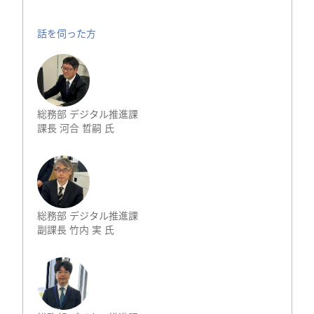
話を伺った方
総務部 デジタル推進課
課長 河合 哲嗣 氏
総務部 デジタル推進課
副課長 竹内 実 氏